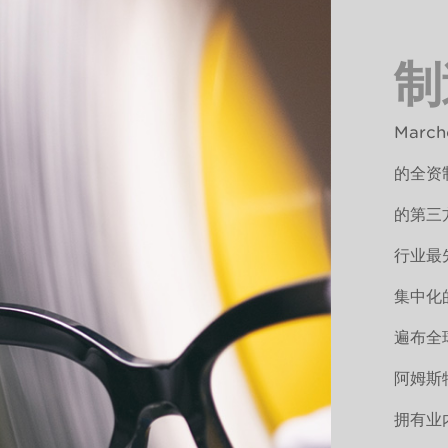
制
Mar
的全资
的第三
行业最
集中化
遍布全球
阿姆斯
拥有业