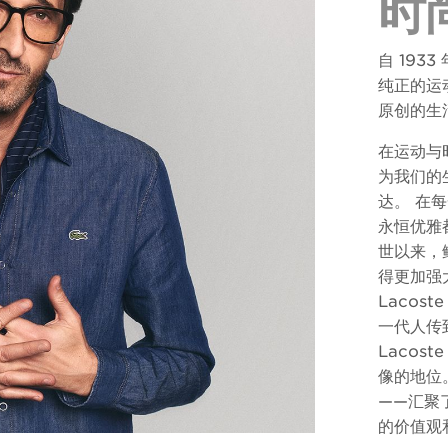
时
自 193
纯正的运
原创的生
在运动与时
为我们的
达。 在每
永恒优雅
世以来，
得更加强
Lacos
一代人传
Lacos
像的地位。
——汇聚
的价值观